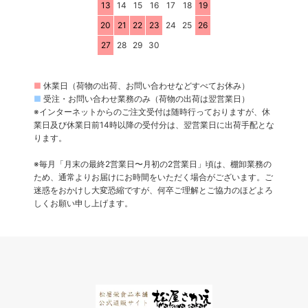
13
14
15
16
17
18
19
20
21
22
23
24
25
26
27
28
29
30
■
休業日（荷物の出荷、お問い合わせなどすべてお休み）
■
受注・お問い合わせ業務のみ（荷物の出荷は翌営業日）
※インターネットからのご注文受付は随時行っておりますが、休
業日及び休業日前14時以降の受付分は、翌営業日に出荷手配とな
ります。
※毎月「月末の最終2営業日〜月初の2営業日」頃は、棚卸業務の
ため、通常よりお届けにお時間をいただく場合がございます。ご
迷惑をおかけし大変恐縮ですが、何卒ご理解とご協力のほどよろ
しくお願い申し上げます。